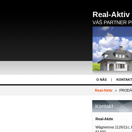
Real-Aktiv
VÁŠ PARTNER P
O NÁS
KONTAK
DEVELOPERSKÉ PR
Real-Aktiv
PRODÁNO
Kontakt
Real-Aktiv
Wágnerova 1126/11c, 
61400