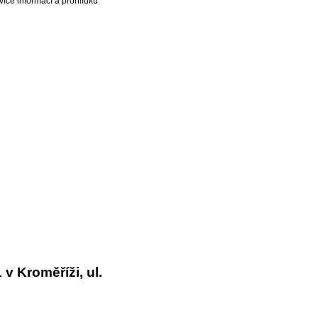
více informací a prohlídku
v Kroměříži, ul.