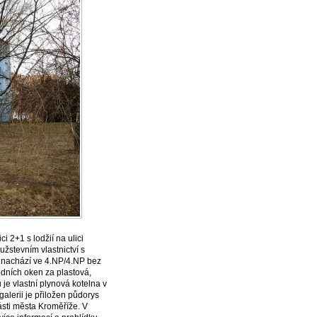
i 2+1 s lodžií na ulici
užstevním vlastnictví s
e nachází ve 4.NP/4.NP bez
dních oken za plastová,
je vlastní plynová kotelna v
galerii je přiložen půdorys
ásti města Kroměříže. V