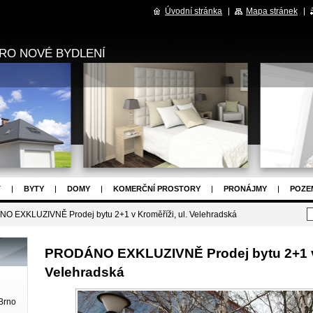
Úvodní stránka
Mapa stránek
RO NOVÉ BYDLENÍ
T
BYTY
DOMY
KOMERČNÍ PROSTORY
PRONÁJMY
POZE
OJEKTY
NAPIŠTE NÁM
ZPRÁVY
OSTATNÍ
 EXKLUZIVNĚ Prodej bytu 2+1 v Kroměříži, ul. Velehradská
PRODÁNO EXKLUZIVNĚ Prodej bytu 2+1 v 
Velehradská
Brno