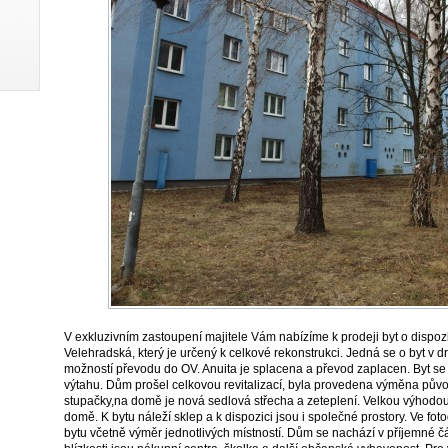
V exkluzivním zastoupení majitele Vám nabízíme k prodeji byt o dispozic
Velehradská, který je určený k celkové rekonstrukci. Jedná se o byt v dr
možností převodu do OV. Anuita je splacena a převod zaplacen. Byt s
výtahu. Dům prošel celkovou revitalizací, byla provedena výměna půvo
stupačky,na domě je nová sedlová střecha a zeteplení. Velkou výhodou 
domě. K bytu náleží sklep a k dispozici jsou i společné prostory. Ve foto
bytu včetně výměr jednotlivých místností. Dům se nachází v příjemné č