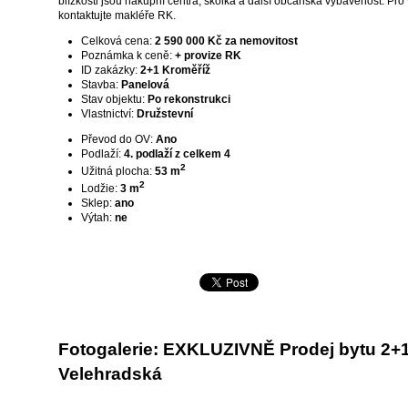
blízkosti jsou nákupní centra, školka a další občanská vybavenost. Pro 
kontaktujte makléře RK.
Celková cena:
2 590 000 Kč za nemovitost
Poznámka k ceně:
+ provize RK
ID zakázky:
2+1 Kroměříž
Stavba:
Panelová
Stav objektu:
Po rekonstrukci
Vlastnictví:
Družstevní
Převod do OV:
Ano
Podlaží:
4. podlaží z celkem 4
2
Užitná plocha:
53
m
2
Lodžie:
3
m
Sklep:
ano
Výtah:
ne
Fotogalerie: EXKLUZIVNĚ Prodej bytu 2+1 
Velehradská