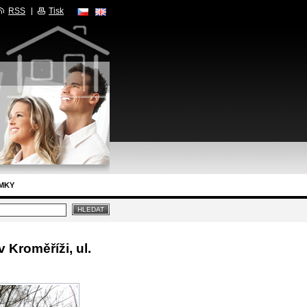
RSS
Tisk
MKY
Kroměříži, ul.