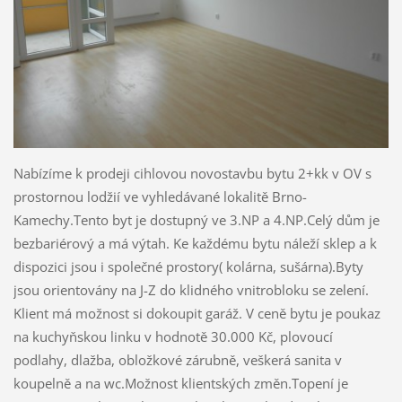
Nabízíme k prodeji cihlovou novostavbu bytu 2+kk v OV s
prostornou lodžií ve vyhledávané lokalitě Brno-
Kamechy.Tento byt je dostupný ve 3.NP a 4.NP.Celý dům je
bezbariérový a má výtah. Ke každému bytu náleží sklep a k
dispozici jsou i společné prostory( kolárna, sušárna).Byty
jsou orientovány na J-Z do klidného vnitrobloku se zelení.
Klient má možnost si dokoupit garáž. V ceně bytu je poukaz
na kuchyňskou linku v hodnotě 30.000 Kč, plovoucí
podlahy, dlažba, obložkové zárubně, veškerá sanita v
koupelně a na wc.Možnost klientských změn.Topení je