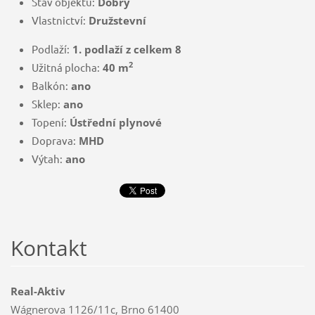
Stav objektu:
Dobrý
Vlastnictví:
Družstevní
Podlaží:
1. podlaží z celkem 8
2
Užitná plocha:
40
m
Balkón:
ano
Sklep:
ano
Topení:
Ústřední plynové
Doprava:
MHD
Výtah:
ano
Kontakt
Real-Aktiv
Wágnerova 1126/11c, Brno 61400