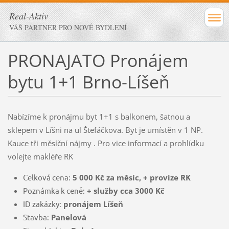
Real-Aktiv
VÁŠ PARTNER PRO NOVÉ BYDLENÍ
PRONAJATO Pronájem
bytu 1+1 Brno-Líšeň
Nabízíme k pronájmu byt 1+1 s balkonem, šatnou a
sklepem v Líšni na ul Štefáčkova. Byt je umístěn v 1 NP.
Kauce tři měsíční nájmy . Pro vice informací a prohlídku
volejte makléře RK
Celková cena:
5 000 Kč za měsíc, + provize RK
Poznámka k ceně:
+ služby cca 3000 Kč
ID zakázky:
pronájem Líšeň
Stavba:
Panelová