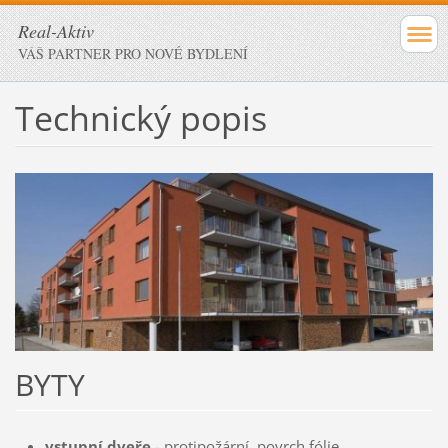
Real-Aktiv
VÁŠ PARTNER PRO NOVÉ BYDLENÍ
Technický popis
BYTY
vstupní dveře
- protipožární, povrch fólie