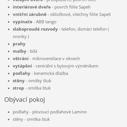
interiérové dveře
- povrch fólie Sapeli
vnitřní zárubně
- obložkové, všechny fólie Sapeli
vypínače
- ABB tango
slaboproudé rozvody
- telefon, domácí telefon (
zvonky )
prahy
malby
- bílá
větrání
- mikroventilace v oknech
vytápění
- centrální s bytovým výměníkem
podlahy
- keramická dlažba
stěny
- omítky štuk
strop
- omítka štuk
Obývací pokoj
podlahy - plovoucí podlahové Lamino
stěny - omítka štuk