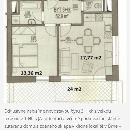
Exklusivně nabízíme novostavbu bytu 3 + kk s velkou
terasou v 1.NP s J/Z orientací a včetně parkovacího stání v
suterénu domu a zděného sklepa v klidné lokalitě v Brně –