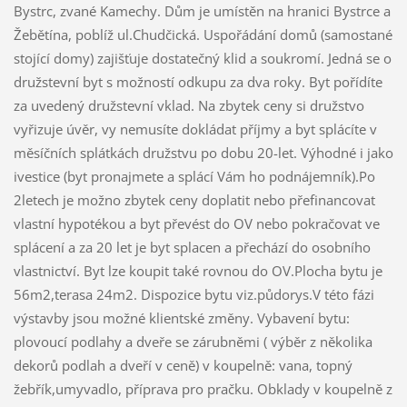
Bystrc, zvané Kamechy. Dům je umístěn na hranici Bystrce a
Žebětína, poblíž ul.Chudčická. Uspořádání domů (samostané
stojící domy) zajišťuje dostatečný klid a soukromí. Jedná se o
družstevní byt s možností odkupu za dva roky. Byt pořídíte
za uvedený družstevní vklad. Na zbytek ceny si družstvo
vyřizuje úvěr, vy nemusíte dokládat příjmy a byt splácíte v
měsíčních splátkách družstvu po dobu 20-let. Výhodné i jako
ivestice (byt pronajmete a splácí Vám ho podnájemník).Po
2letech je možno zbytek ceny doplatit nebo přefinancovat
vlastní hypotékou a byt převést do OV nebo pokračovat ve
splácení a za 20 let je byt splacen a přechází do osobního
vlastnictví. Byt lze koupit také rovnou do OV.Plocha bytu je
56m2,terasa 24m2. Dispozice bytu viz.půdorys.V této fázi
výstavby jsou možné klientské změny. Vybavení bytu:
plovoucí podlahy a dveře se zárubněmi ( výběr z několika
dekorů podlah a dveří v ceně) v koupelně: vana, topný
žebřík,umyvadlo, příprava pro pračku. Obklady v koupelně z