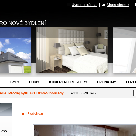
Úvodní stránka
Mapa stránek
RO NOVÉ BYDLENÍ
T
BYTY
DOMY
KOMERČNÍ PROSTORY
PRONÁJMY
POZE
OJEKTY
NAPIŠTE NÁM
ZPRÁVY
OSTATNÍ
erie: Prodej bytu 3+1 Brno-Vinohrady
P2285629.JPG
Předchozí
Brno