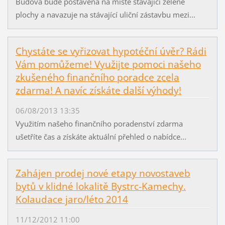
Budova bude postavena na místě stávající zelené
plochy a navazuje na stávající uliční zástavbu mezi...
Chystáte se vyřizovat hypotéční úvěr? Rádi
Vám pomůžeme! Využijte pomoci našeho
zkušeného finančního poradce zcela
zdarma! A navíc získáte další výhody!
06/08/2013 13:35
Využitím našeho finančního poradenství zdarma
ušetříte čas a získáte aktuální přehled o nabídce...
Zahájen prodej nové etapy novostaveb
bytů v klidné lokalitě Bystrc-Kamechy.
Kolaudace jaro/léto 2014
11/12/2012 11:00