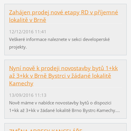
Zahájen prodej nové etapy RD v příjemné
lokalitě v Brně
12/12/2016 11:41
Veškeré informace naleznete v sekci developerské
projekty.
Nyní nově k prodeji novostavby bytů 1+kk
až 3+kk v Brně Bystrci v žádané lokalitě
Kamechy
13/09/2016 11:13
Nově máme v nabídce novostavby bytů o dispozici
1+kk až 3+kk v žádané lokalitě Brno Bystrc-Kamechy....