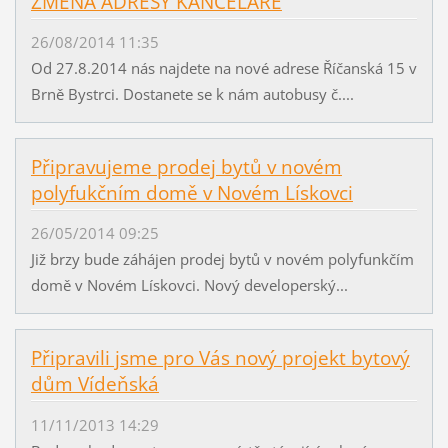
ZMĚNA ADRESY KANCELÁŘE
26/08/2014 11:35
Od 27.8.2014 nás najdete na nové adrese Říčanská 15 v
Brně Bystrci. Dostanete se k nám autobusy č....
Připravujeme prodej bytů v novém
polyfukčním domě v Novém Lískovci
26/05/2014 09:25
Již brzy bude záhájen prodej bytů v novém polyfunkčím
domě v Novém Lískovci. Nový developerský...
Připravili jsme pro Vás nový projekt bytový
dům Vídeňská
11/11/2013 14:29