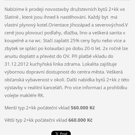
Nabízíme k prodeji novostavby družstevních bytů 2+kk ve
Slatině , které jsou ihned k nastěhování. Každý byt má
vlastní plynový kotel.Orientace jihozápad a severovýchod.V
ceně jsou plovoucí podlahy, dlažba, lino a veškerá sanita v
koupelně a na wc. Stačí zaplatit 25% ceny bytu nebo více a
zbytek se splácí po kolaudaci po dobu 20-ti let. 2x ročně lze
anuitu doplatit a převést do OV. Při platbě vkladu do
31.12.2012 kuchyňská linka zdrama. Lokalita zajištuje
výbornou dopravní dostupnost do centra města. Veškerá
občanská vybavenost v okolí. Další nabídka bytů 2+kk z této
výstavby v realitní kanceláři. Pro více informací a prohlídku
volejte makléře RK.
Menší typ 2+kk počáteční vklad
560.000 Kč
Větší typ 2+kk počáteční vklad
660.000 Kč