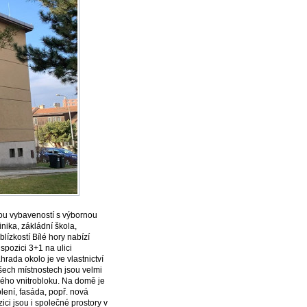
kou vybaveností s výbornou
ika, zákládní škola,
ízkostí Bílé hory nabízí
spozici 3+1 na ulici
rada okolo je ve vlastnictví
všech místnostech jsou velmi
ného vnitrobloku. Na domě je
lení, fasáda, popř. nová
zici jsou i společné prostory v