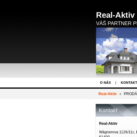
Real-Aktiv
VÁŠ PARTNER P
O NÁS
KONTAK
DEVELOPERSKÉ PR
Real-Aktiv
PRODÁNO
Kontakt
Real-Aktiv
Wágnerova 1126/11c, 
61400