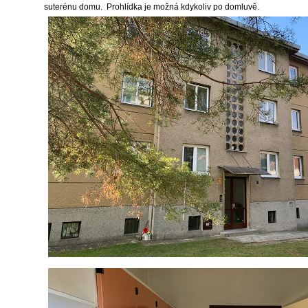
suterénu domu. Prohlídka je možná kdykoliv po domluvě.