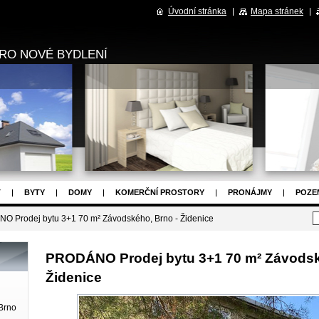
Úvodní stránka
Mapa stránek
RO NOVÉ BYDLENÍ
T
BYTY
DOMY
KOMERČNÍ PROSTORY
PRONÁJMY
POZE
OJEKTY
NAPIŠTE NÁM
ZPRÁVY
OSTATNÍ
 Prodej bytu 3+1 70 m² Závodského, Brno - Židenice
PRODÁNO Prodej bytu 3+1 70 m² Závodsk
Židenice
Brno