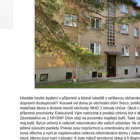
Hledáte hezké bydlení v příjemné a klidné lokalitě s veškerou občans
dopravní dostupností? Kousek od domu je obchodní dům Tesco, poliklin
mateřská škola a drobné menší obchody. MHD 2 minuty chůze. Okolí s bl
příjemné procházky. Exkluzivně Vám nabízíme k prodeji cihlový byt o di
Závodského ve 2.NP/3NP. Dům stojí na pozemku majitejů bytů. Také zah
maj.bytů. Byt je určený k celkové rekonstrukci dle vašich představ. Ve 
pěkné původní parkety. Pokoje jsou neprůchozí a orientovány do zele
nová střecha a nyní je naplánována celková rekonstrukce domu ( zatep
okna, kterou jsou nyní v plastu). K bytu náleží prostorný sklep a k dispo