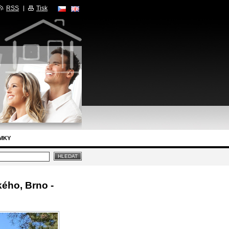
RSS
Tisk
MKY
ého, Brno -