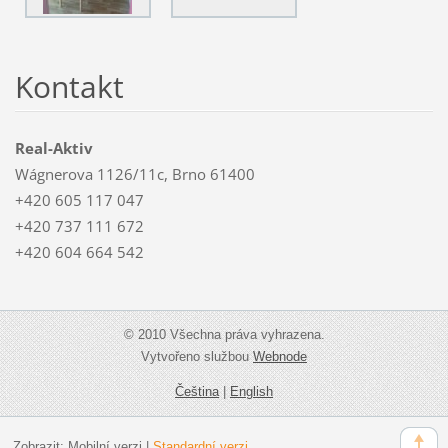
Kontakt
Real-Aktiv
Wágnerova 1126/11c, Brno 61400
+420 605 117 047
+420 737 111 672
+420 604 664 542
© 2010 Všechna práva vyhrazena.
Vytvořeno službou
Webnode
Čeština
|
English
Zobrazit:
Mobilní verzi
|
Standardní verzi