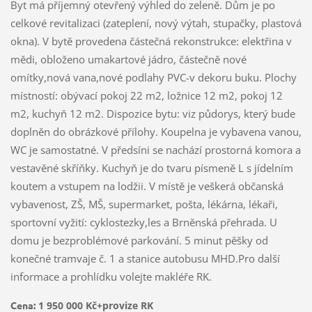
Byt má příjemný otevřený výhled do zeleně. Dům je po
celkové revitalizaci (zateplení, nový výtah, stupačky, plastová
okna). V bytě provedena částečná rekonstrukce: elektřina v
mědi, obloženo umakartové jádro, částečně nové
omítky,nová vana,nové podlahy PVC-v dekoru buku. Plochy
místností: obývací pokoj 22 m2, ložnice 12 m2, pokoj 12
m2, kuchyň 12 m2. Dispozice bytu: viz půdorys, který bude
doplněn do obrázkové přílohy. Koupelna je vybavena vanou,
WC je samostatné. V předsíni se nachází prostorná komora a
vestavěné skříňky. Kuchyň je do tvaru písmeně L s jídelním
koutem a vstupem na lodžii. V místě je veškerá občanská
vybavenost, ZŠ, MŠ, supermarket, pošta, lékárna, lékaři,
sportovní vyžití: cyklostezky,les a Brněnská přehrada. U
domu je bezproblémové parkování. 5 minut pěšky od
konečné tramvaje č. 1 a stanice autobusu MHD.Pro další
informace a prohlídku volejte makléře RK.
Cena:
1 950 000 Kč+provize RK