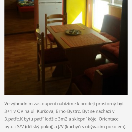
Ve výhradním zastoupení nabízíme k prodeji prostorný byt
3+1 v OV na ul. Kuršova, Brno-Bystrc. Byt se nachází v
3.patře.K bytu patří lodžie 3m2 a sklepní kóje. Orientace
bytu : S/V (dětský pokoj) a J/V (kuchyň s obývacím pokojem).