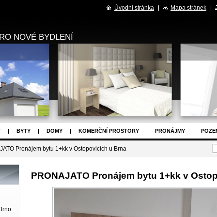
Úvodní stránka
Mapa stránek
RO NOVÉ BYDLENÍ
T
BYTY
DOMY
KOMERČNÍ PROSTORY
PRONÁJMY
POZE
OJEKTY
NAPIŠTE NÁM
ZPRÁVY
OSTATNÍ
TO Pronájem bytu 1+kk v Ostopovicích u Brna
PRONAJATO Pronájem bytu 1+kk v Ostop
Brno