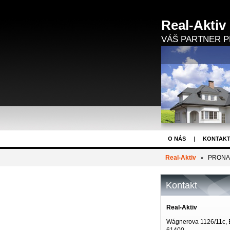
Real-Aktiv
VÁŠ PARTNER P
O NÁS
KONTAK
DEVELOPERSKÉ PR
Real-Aktiv
PRONAJA
Kontakt
Real-Aktiv
Wágnerova 1126/11c, 
61400